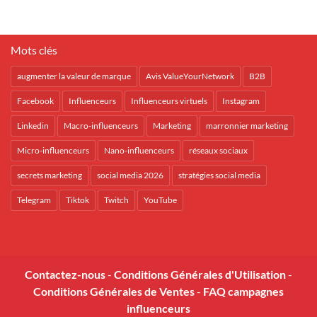
Mots clés
augmenter la valeur de marque
Avis ValueYourNetwork
B2B
Facebook
Influenceurs
Influenceurs virtuels
Instagram
Linkedin
Macro-influenceurs
Marketing
marronnier marketing
Micro-influenceurs
Nano-influenceurs
réseaux sociaux
secrets marketing
social media 2026
stratégies social media
Telegram
Tiktok
Twitch
YouTube
Contactez-nous
-
Conditions Générales d'Utilisation
-
Conditions Générales de Ventes
-
FAQ campagnes
influenceurs