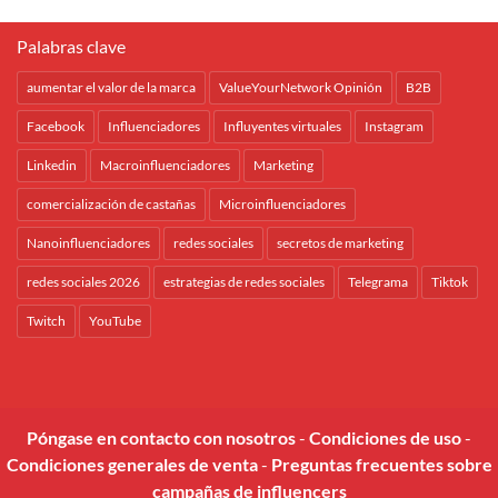
Palabras clave
aumentar el valor de la marca
ValueYourNetwork Opinión
B2B
Facebook
Influenciadores
Influyentes virtuales
Instagram
Linkedin
Macroinfluenciadores
Marketing
comercialización de castañas
Microinfluenciadores
Nanoinfluenciadores
redes sociales
secretos de marketing
redes sociales 2026
estrategias de redes sociales
Telegrama
Tiktok
Twitch
YouTube
Póngase en contacto con nosotros
-
Condiciones de uso
-
Condiciones generales de venta
-
Preguntas frecuentes sobre
campañas de influencers